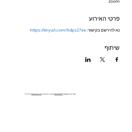
zoom
פרטי האירוע
נא להירשם בקישור: 
https://tinyurl.com/hdps27ee
שיתוף
האתר נוצר באמצעות
Wix Studio™
) ונבנה ע''י רחלי צורף
רוח-גרפיקה ותוכן
© 2024 (